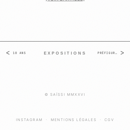
<
>
EXPOSITIONS
10 ANS
PRÉFIGURATION DU PALAIS DES EGO ÉTRANGES
© SAÏSSI MMXXVI
INSTAGRAM
·
MENTIONS LÉGALES
·
CGV