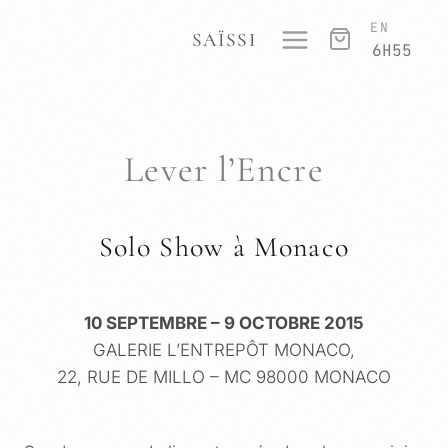
ALLER
EN
SAÏSSI
AU
6H55
CONTENU
Lever l’Encre
Solo Show à Monaco
10 SEPTEMBRE – 9 OCTOBRE 2015
GALERIE L’ENTREPÔT MONACO,
22, RUE DE MILLO – MC 98000 MONACO